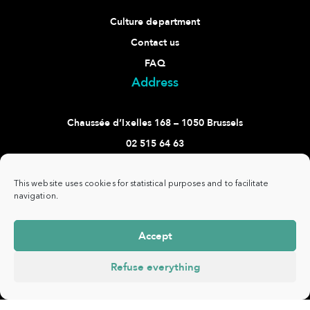
Culture department
Contact us
FAQ
Address
Chaussée d’Ixelles 168 – 1050 Brussels
02 515 64 63
culture@ixelles.brussels
Follow us
This website uses cookies for statistical purposes and to facilitate
navigation.
Accept
Refuse everything
Commune
www.ixelles.be
- All rights reserved - ©
Privacy
d'Ixelles -
Copyright 2021 -
policy