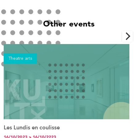
Other events
Theatre arts
Les Lundis en coulisse
R
See the event
16/10/2023 > 16/10/2223
0