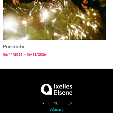
Prostitute
D
See the event
06/11/2025 > 06/11/2026
0
FR
|
NL
|
EN
About