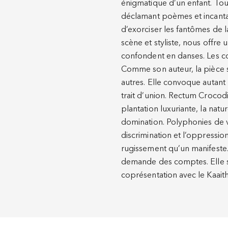
énigmatique d’un enfant. Tout 
déclamant poèmes et incantat
d’exorciser les fantômes de
scène et styliste, nous offre
confondent en danses. Les co
Comme son auteur, la pièce se 
autres. Elle convoque autant
trait d’union. Rectum Crocod
plantation luxuriante, la natu
domination. Polyphonies de v
discrimination et l’oppressi
rugissement qu’un manifeste. 
demande des comptes. Elle s
coprésentation avec le Kaaith