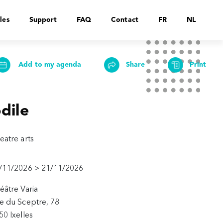
les
Support
FAQ
Contact
FR
NL
Add to my agenda
Share
Print
dile
eatre arts
/11/2026 > 21/11/2026
éâtre Varia
e du Sceptre, 78
50 Ixelles