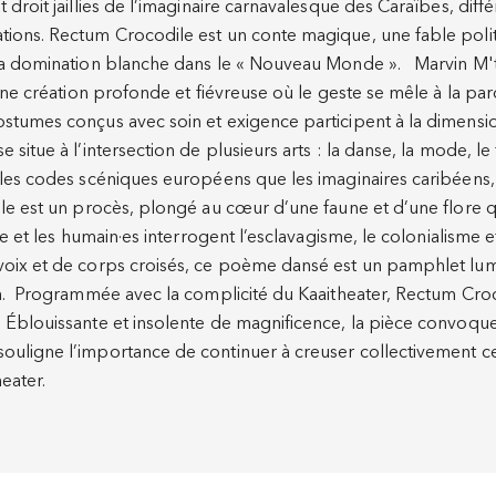
droit jaillies de l’imaginaire carnavalesque des Caraïbes, diffé
ions. Rectum Crocodile est un conte magique, une fable polit
 la domination blanche dans le « Nouveau Monde ». Marvin M't
 une création profonde et fiévreuse où le geste se mêle à la par
stumes conçus avec soin et exigence participent à la dimensio
situe à l’intersection de plusieurs arts : la danse, la mode, le
 les codes scéniques européens que les imaginaires caribéens, 
ile est un procès, plongé au cœur d’une faune et d’une flore q
re et les humain·es interrogent l’esclavagisme, le colonialisme 
oix et de corps croisés, ce poème dansé est un pamphlet lumi
on. Programmée avec la complicité du Kaaitheater, Rectum Croc
Éblouissante et insolente de magnificence, la pièce convoque l
ouligne l’importance de continuer à creuser collectivement 
eater.