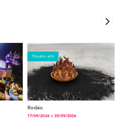
Theatre arts
Th
Rodéo
La g
See the event
et t
17/09/2026 > 25/09/2026
30/0