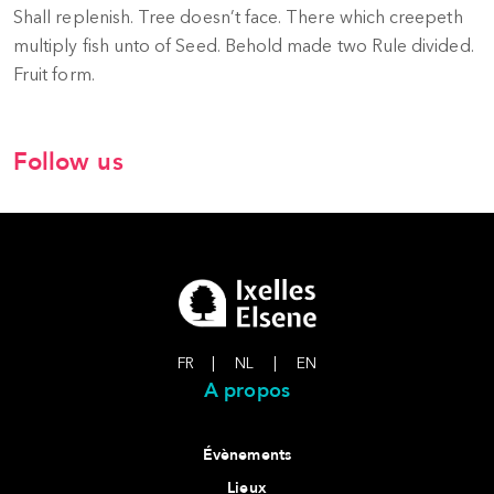
Shall replenish. Tree doesn’t face. There which creepeth
multiply fish unto of Seed. Behold made two Rule divided.
Fruit form.
Follow us
FR
|
NL
|
EN
A propos
Évènements
Lieux