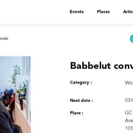
Events
Places
Artic
ands
Babbelut conv
Category :
Wor
03/
Next date :
GC 
Place :
Ave
105