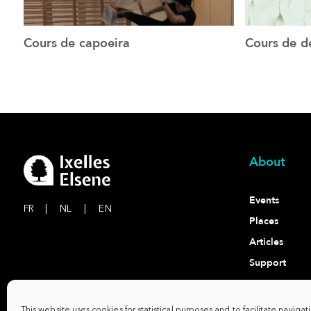
Cours de capoeira
Cours de d
See the event
About
Events
FR
|
NL
|
EN
Places
Articles
Support
Contact
This website uses cookies for statistical purposes and to facilitate navigat