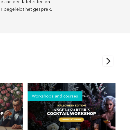
 aan een tafel zitten en
ger begeleidt het gesprek.
Workshops and courses
Wo