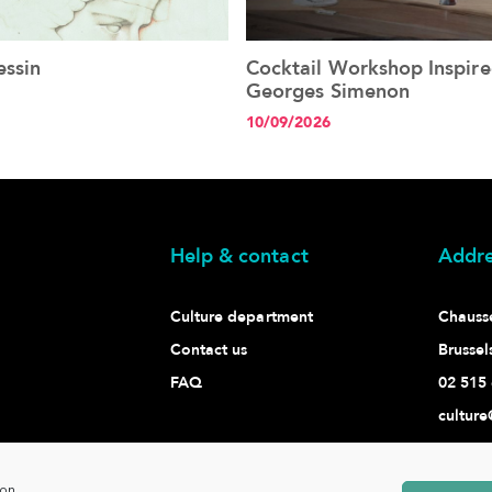
essin
Cocktail Workshop Inspire
See the event
See the event
Georges Simenon
10/09/2026
Help & contact
Addre
Culture department
Chaussé
Contact us
Brussel
FAQ
02 515 
culture
ion.