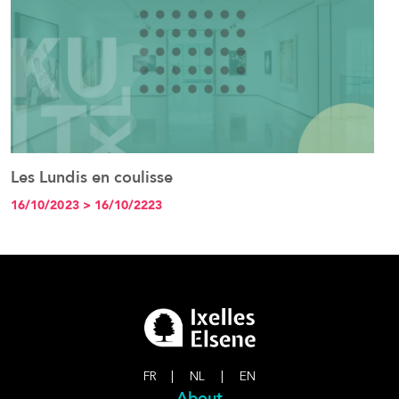
Les Lundis en coulisse
R
See the event
16/10/2023 > 16/10/2223
0
FR
|
NL
|
EN
About