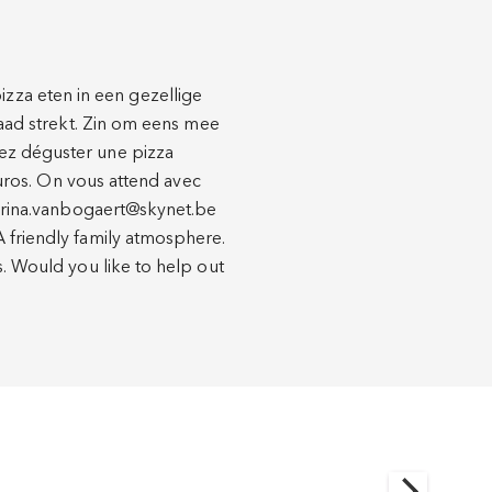
zza eten in een gezellige
raad strekt. Zin om eens mee
nez déguster une pizza
 euros. On vous attend avec
 marina.vanbogaert@skynet.be
A friendly family atmosphere.
s. Would you like to help out