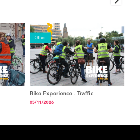
Other
Ot
Bike Experience - Traffic
Spe
See the event
E vo
05/11/2026
24/0