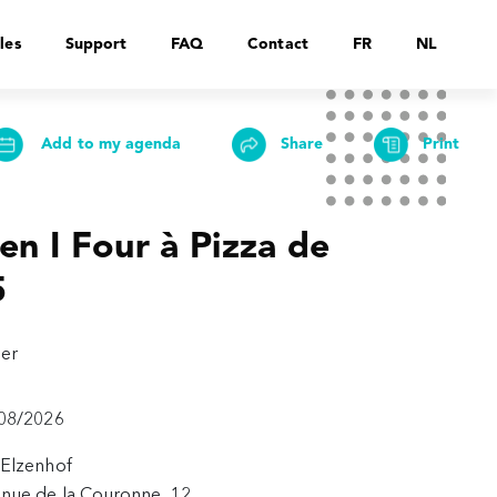
les
Support
FAQ
Contact
FR
NL
Add to my agenda
Share
Print
en I Four à Pizza de
5
er
08/2026
Elzenhof
nue de la Couronne, 12