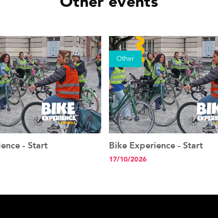
Other events
Other
ence - Start
Bike Experience - Start
See the event
See the event
17/10/2026