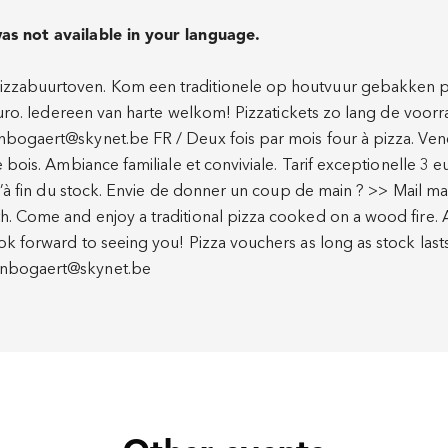
as not available in your language.
zzabuurtoven. Kom een traditionele op houtvuur gebakken pi
3 euro. Iedereen van harte welkom! Pizzatickets zo lang de voor
nbogaert@skynet.be FR / Deux fois par mois four à pizza. Ve
de bois. Ambiance familiale et conviviale. Tarif exceptionelle 3
usqu’à fin du stock. Envie de donner un coup de main ? >> Mail
h. Come and enjoy a traditional pizza cooked on a wood fire. 
ok forward to seeing you! Pizza vouchers as long as stock last
anbogaert@skynet.be