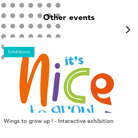
Other events
Exhibitions
Wings to grow up ! - Interactive exhibition
S
See the event