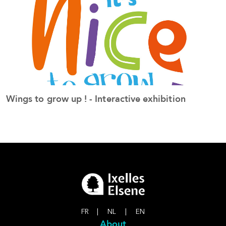
Wings to grow up ! - Interactive exhibition
S
See the event
FR
|
NL
|
EN
About