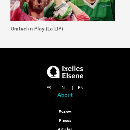
United in Play (La LIP)
The 
See the article
FR
|
NL
|
EN
About
Events
Places
Articles