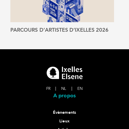
PARCOURS D’ARTISTES D’IXELLES 2026
La F
Voir l'article
FR
|
NL
|
EN
A propos
Évènements
Lieux