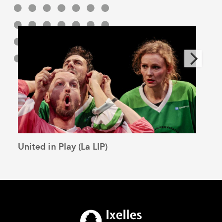
United in Play (La LIP)
Open
See the article