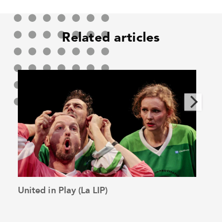
Related articles
United in Play (La LIP)
The 
See the article